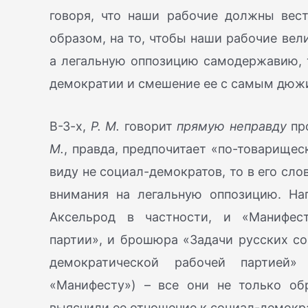
говоря, что наши рабочие должны вест
образом, на то, чтобы наши рабочие ве
а легальную оппозицию самодержавию, т
демократии и смешение ее с самым дюж
В-З-х,
Р. М.
говорит
прямую неправду
про
М.
, правда, предпочитает «по-товарищес
виду не социал-демократов, то в его сло
внимания на легальную оппозицию. Нап
Аксельрод в частности, и «Манифест
партии», и брошюра «Задачи русских со
демократической рабочей партией
«Манифесту») – все они не только об
выяснили ее отношение к социал-демокр