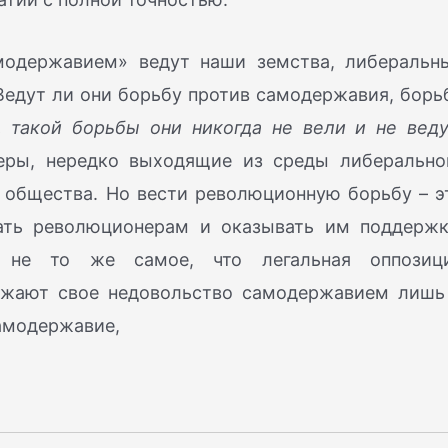
модержавием» ведут наши земства, либеральн
Ведут ли они борьбу против самодержавия, борь
, такой борьбы они никогда не вели и не вед
еры, нередко выходящие из среды либерально
 общества. Но вести революционную борьбу – э
вать революционерам и оказывать им поддержк
 не то же самое, что легальная оппозиц
ажают свое недовольство самодержавием лишь
амодержавие,