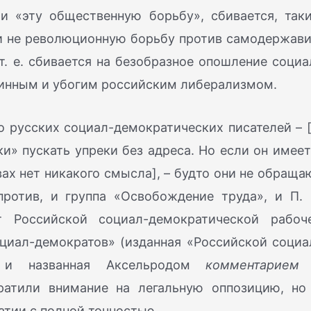
и «эту общественную борьбу», сбивается, так
ли не революционную борьбу против самодержави
. е. сбивается на безобразное опошление социа
инным и убогим российским либерализмом.
 русских социал-демократических писателей – 
ки» пускать упреки без адреса. Но если он имеет
вах нет никакого смысла], – будто они не обраща
ротив, и группа «Освобождение труда», и П. 
 Российской социал-демократической рабоч
циал-демократов» (изданная «Российской социа
» и названная Аксельродом
комментарием
ратили внимание на легальную оппозицию, но
атии с полной точностью.