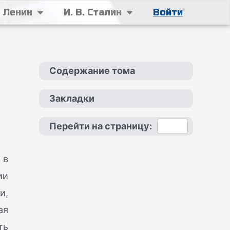
. Ленин
И. В. Сталин
Войти
Содержание тома
Закладки
Перейти на страницу:
 в
ии
и,
ая
ть