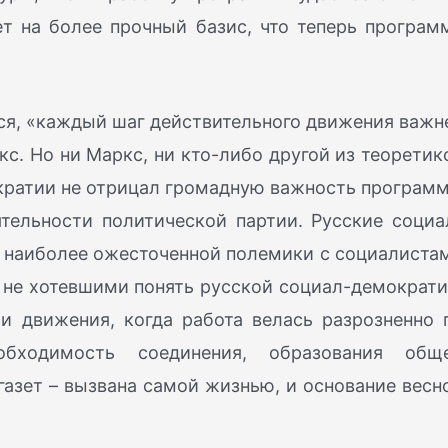
ет на более прочный базис, что теперь програм
ся, «каждый шаг действительного движения важн
ркс. Но ни Маркс, ни кто-либо другой из теоретик
кратии не отрицал громадную важность програм
тельности политической партии. Русские социа
 наиболее ожесточенной полемики с социалиста
 не хотевшими понять русской социал-демократи
и движения, когда работа велась разрозненно 
бходимость соединения, образования общ
газет – вызвана самой жизнью, и основание весн