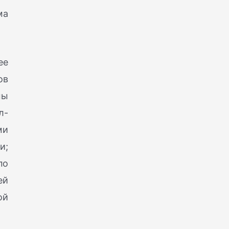
ма
ее
ов
мы
л-
ми
и;
по
ей
ой