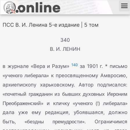
ПСС В. И. Ленина 5-е издание | 5 том
340
В. И. ЛЕНИН
140
в журнале «Вера и Разум»
за 1901 г. * письмо
«ученого либерала»
к преосвященному Амвросию,
архиепископу харьковскому. Автор подписался:
«почетный гражданин из бывших духовных Иероним
Преображенский»
«ученого (!) либерала»
и кличку
дала уже ему редакция, убоявшаяся, должно
«бездны премудрости»
быть,
. Ограничимся