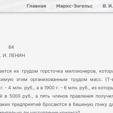
Главная
Маркс-Энгельс
В. И
84
. И. ЛЕНИН
ается их трудом горсточка миллионеров, котор
симую этим организованным трудом масс. (Т-
- 4 млн. руб., а в 1900 г. - 6 млн. руб., из котор
й в 5000 руб., а пять членов правления получи
таких предприятий бросаются в бешеную гонку д
ивительно ли наступление кризиса?