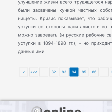
улучшение жизни всего трудящегося нар
были захвачены кучкой частных собс
нищеты. Кризис показывает, что рабоч
уступки со стороны капиталистов: во
можно завоевать (и русские рабочие св
уступки в 1894-1898 гг.), - но приход
данные ими
<
<<<
…
82
83
84
85
86
…