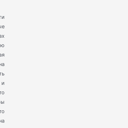
ти
ые
ах
ую
ая
на
ть
 и
то
бы
то
на