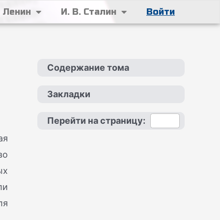
. Ленин
И. В. Сталин
Войти
Содержание тома
Закладки
Перейти на страницу:
ая
во
ых
ли
ля