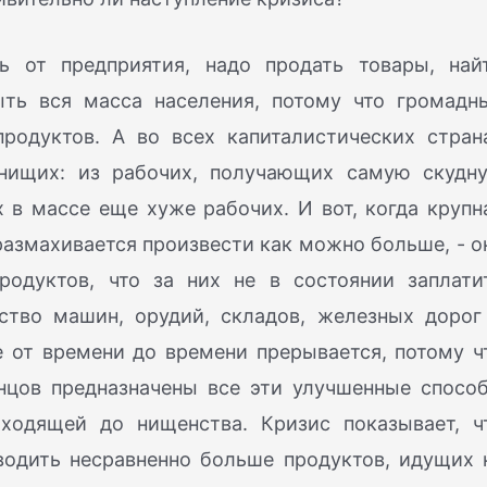
ь от предприятия, надо продать товары, най
ыть вся масса населения, потому что громадн
родуктов. А во всех капиталистических стран
 нищих: из рабочих, получающих самую скудн
 в массе еще хуже рабочих. И вот, когда крупн
азмахивается произвести как можно больше, - о
одуктов, что за них не в состоянии заплати
ство машин, орудий, складов, железных дорог
ие от времени до времени прерывается, потому ч
онцов предназначены все эти улучшенные спосо
оходящей до нищенства. Кризис показывает, ч
одить несравненно больше продуктов, идущих 