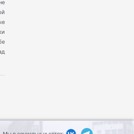
не
ой
ые
ки
бе
ад
Мы в социальных сетях: