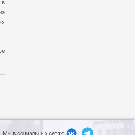
 в
на
их
ое
Мы в социальных сетях: