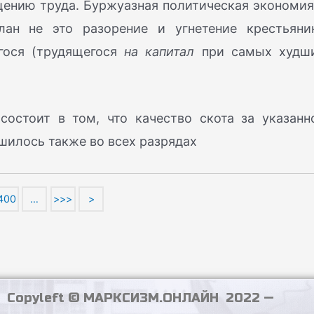
щению труда. Буржуазная политическая экономия
лан не это разорение и угнетение крестьяни
ося (трудящегося
на капитал
при самых худш
остоит в том, что качество скота за указанн
шилось также во всех разрядах
400
…
>>>
>
Copyleft © МАРКСИЗМ.ОНЛАЙН 2022 —