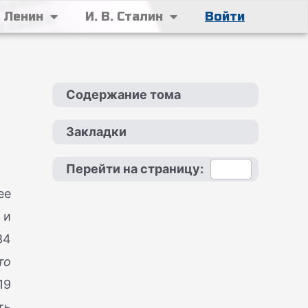
. Ленин
И. В. Сталин
Войти
Содержание тома
Закладки
Перейти на страницу:
ее
 и
84
то
19
ть