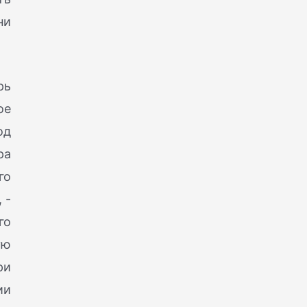
ни
рь
ое
од
ра
го
 -
го
ую
ри
ии