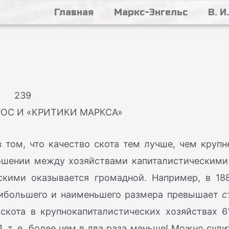
Главная
Маркс-Энгельс
В. И
239
ОС И «КРИТИКИ МАРКСА»
 том, что качество скота тем лучше, чем крупн
ношении между хозяйствами капиталистическими
скими оказывается громадной. Например, в 18
аибольшего и наименьшего размера превышает
с
скота в крупнокапиталистических хозяйствах 6
, т. е. более чем в два раза меньше! Можно суди