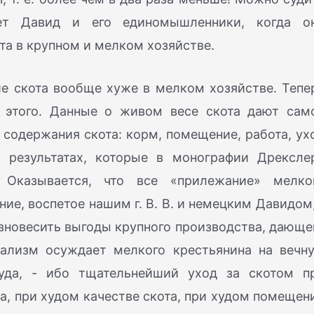
ает Давид и его единомышленники, когда о
та в крупном и мелком хозяйстве.
е скота вообще хуже в мелком хозяйстве. Тепе
 этого. Данные о живом весе скота дают сам
содержания скота: корм, помещение, работа, ух
в результатах, которые в монографии Дрексле
 Оказывается, что все «прилежание» мелко
ние, воспетое нашим г. В. В. и немецким Давидом,
вновесить выгоды крупного производства, дающе
тализм осуждает мелкого крестьянина на вечн
руда, - ибо тщательнейший уход за скотом п
ма, при худом качестве скота, при худом помещен