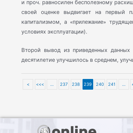
и проч. равносилен бесполезному расхи
своей оценке выдвигает на первый п
«прилежание»
капитализмом, а
трудящег
условиях эксплуатации).
Второй вывод из приведенных данных с
десятилетие улучшилось в среднем, улуч
<
<<<
…
237
238
239
240
241
…