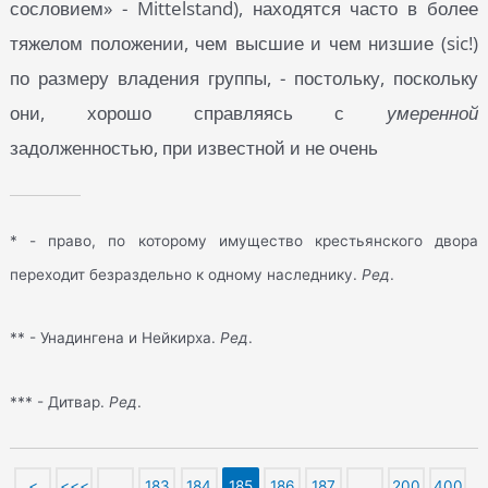
сословием» - Mittelstand), находятся часто в более
тяжелом положении, чем высшие и чем низшие (sic!)
по размеру владения группы, - постольку, поскольку
они, хорошо справляясь с
умеренной
задолженностью, при известной и не очень
* - право, по которому имущество крестьянского двора
переходит безраздельно к одному наследнику.
Ред
.
** - Унадингена и Нейкирха.
Ред
.
*** - Дитвар.
Ред
.
<
<<<
…
183
184
185
186
187
…
200
400