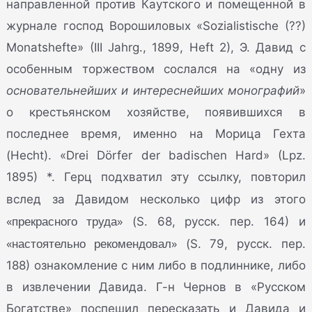
направленной против Каутского и помещенной в
журнале господ Ворошиловых «Sozialistische (??)
Monatshefte» (III Jahrg., 1899, Heft 2), Э. Давид с
особенным торжеством сослался на «одну из
основательнейших и интереснейших монографий
»
о крестьянском хозяйстве, появившихся в
последнее время, именно на Морица Гехта
(Hecht). «Drei Dörfer der badischen Hard» (Lpz.
1895) *. Герц подхватил эту ссылку, повторил
вслед за Давидом несколько цифр из этого
«прекрасного труда»
(S. 68, русск. пер. 164) и
«настоятельно рекомендовал»
(S. 79, русск. пер.
188) ознакомление с ним либо в подлиннике, либо
в извлечении Давида. Г-н Чернов в «Русском
Богатстве» поспешил пересказать и Давида и