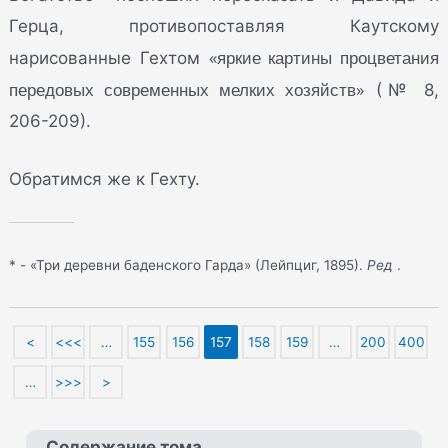
Герца, противопоставляя Каутскому
«яркие картины процветания
нарисованные Гехтом
передовых современных мелких хозяйств»
(№ 8,
206-209).
Обратимся же к Гехту.
* - «Три деревни баденского Гарда» (Лейпциг, 1895).
Ред
.
<
<<<
…
155
156
157
158
159
…
200
400
…
>>>
>
Содержание тома