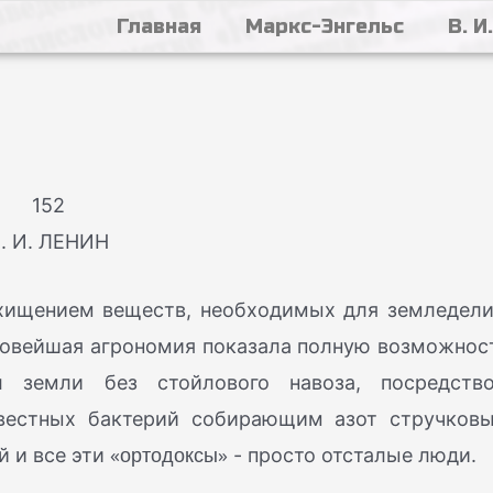
Главная
Маркс-Энгельс
В. И
152
. И. ЛЕНИН
хищением веществ, необходимых для земледели
овейшая агрономия показала полную возможнос
л земли без стойлового навоза, посредств
звестных бактерий собирающим азот стручков
«ортодоксы»
й и все эти
- просто отсталые люди.