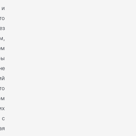
 и
то
ез
м,
ем
бы
не
ий
то
ом
их
 с
ая