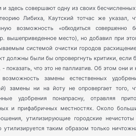
ки и здесь совершают одну из своих бесчисленных
теорию Либиха, Каутский тотчас же указал, ч
«обходиться совершенно б
олную возможность
 ср. вышеприведенное место), но добавил при это
ываемым системой очистки городов расхищени
нкт должны были бы опровергнуть критики, если 
- показать, что это не паллиатив. Об этом они и 
 возможность замены естественных удобрен
ой
) замены ни на йоту не опровергает того, ч
нные удобрения понапрасну, отравляя прит
дных и прифабричных местностях. Около больш
рошения, утилизирующие городские нечистоты
о утилизируется таким образом только ничтожн