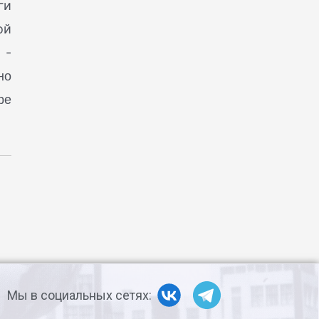
ги
ой
 -
но
ре
Мы в социальных сетях: