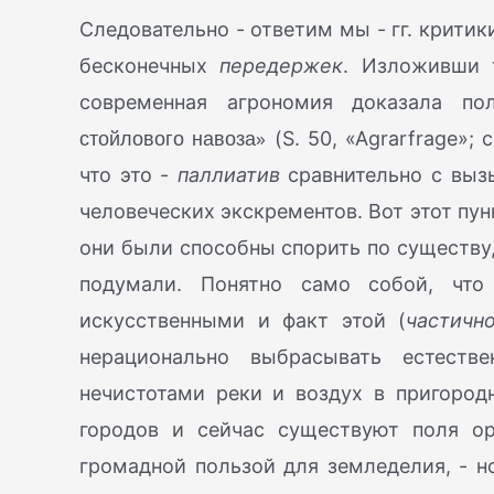
Следовательно - ответим мы - гг. крити
бесконечных
передержек
. Изложивши 
современная агрономия доказала п
стойлового навоза»
(S. 50, «Agrarfrage»;
что это -
паллиатив
сравнительно с выз
человеческих экскрементов. Вот этот пу
они были способны спорить по существу, 
подумали. Понятно само собой, что
искусственными и факт этой (
частичн
нерационально выбрасывать естестве
нечистотами реки и воздух в пригоро
городов и сейчас существуют поля о
громадной пользой для земледелия, - н