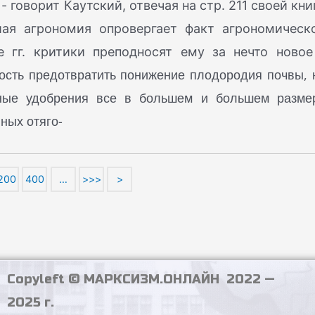
 говорит Каутский, отвечая на стр. 211 своей кни
шая агрономия опровергает факт агрономическ
е гг. критики преподносят ему за нечто новое
ость предотвратить понижение плодородия почвы, 
нные удобрения все в большем и большем разме
ных отяго-
200
400
…
>>>
>
Copyleft © МАРКСИЗМ.ОНЛАЙН 2022 —
2025 г.