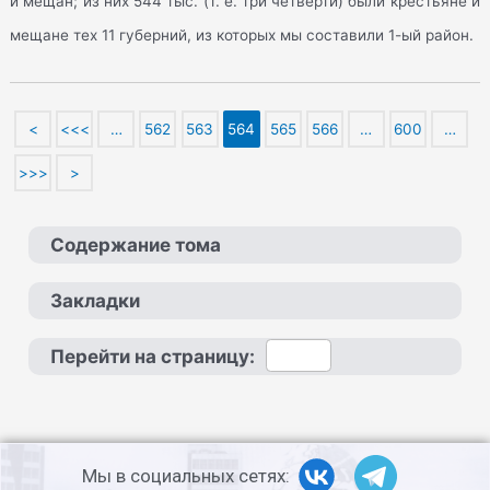
и мещан; из них 544 тыс. (т. е. три четверти) были крестьяне и
мещане тех 11 губерний, из которых мы составили 1-ый район.
<
<<<
…
562
563
564
565
566
…
600
…
>>>
>
Содержание тома
Закладки
Перейти на страницу:
Мы в социальных сетях: