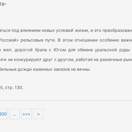
та-
аться под влиянием новых условий жизни, и это преобразова
«Россией» рельсовые пути. В этом отношении особенно важн
е жел. дорогой Урала с Югом для обмена уральской руды 
чти не конкурируют друг с другом, работая на различные ры
бильные дожди казенных заказов не вечны.
I, стр. 130.
600
…
>>>
>