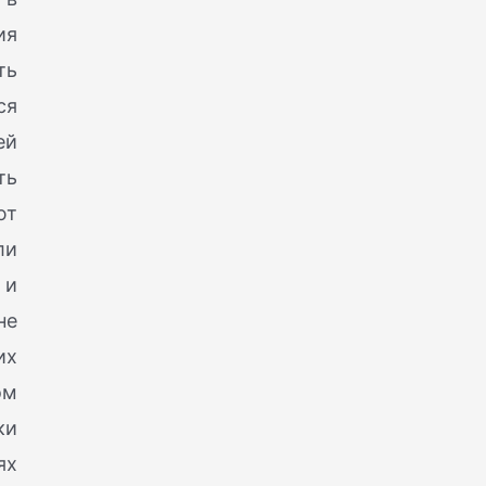
ия
ть
ся
ей
ть
ют
ли
 и
не
их
ом
ки
ях