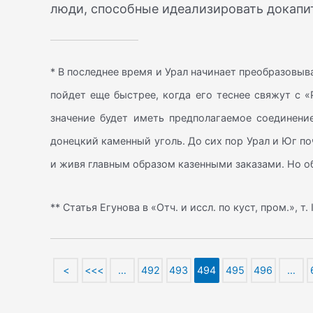
люди, способные идеализировать докапи
* В последнее время и Урал начинает преобразовыв
пойдет еще быстрее, когда его теснее свяжут с 
значение будет иметь предполагаемое соединени
донецкий каменный уголь. До сих пор Урал и Юг по
и живя главным образом казенными заказами. Но о
** Статья Егунова в «Отч. и иссл. по куст, пром.», т. II
<
<<<
…
492
493
494
495
496
…