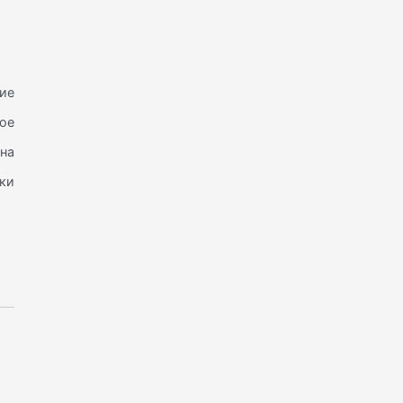
ние
ое
на
нки