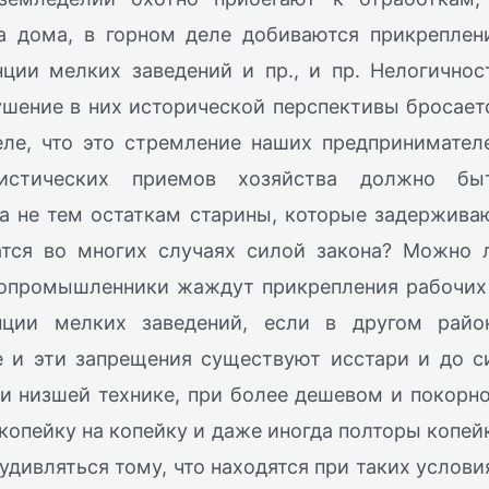
а дома, в горном деле добиваются прикреплен
ции мелких заведений и пр., и пр. Нелогичнос
шение в них исторической перспективы бросает
еле, что это стремление наших предпринимател
листических приемов хозяйства должно бы
 а не тем остаткам старины, которые задержива
атся во многих случаях силой закона? Можно 
рнопромышленники жаждут прикрепления рабочих
енции мелких заведений, если в другом райо
 и эти запрещения существуют исстари и до с
ри низшей технике, при более дешевом и покорн
«копейку на копейку и даже иногда полторы копей
 удивляться тому, что находятся при таких услови