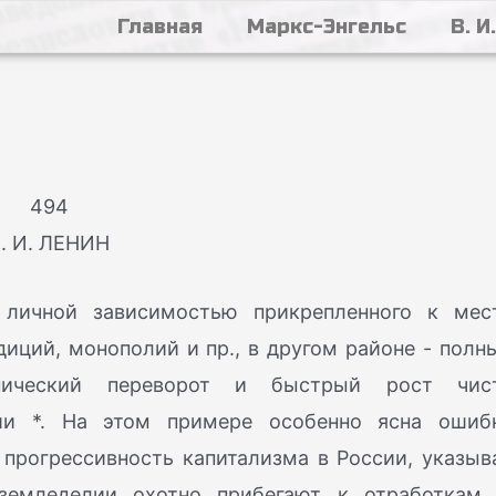
Главная
Маркс-Энгельс
В. И
494
. И. ЛЕНИН
 личной зависимостью прикрепленного к мес
иций, монополий и пр., в другом районе - полн
нический переворот и быстрый рост чис
ии *. На этом примере особенно ясна ошиб
прогрессивность капитализма в России, указыв
земледелии охотно прибегают к отработкам,