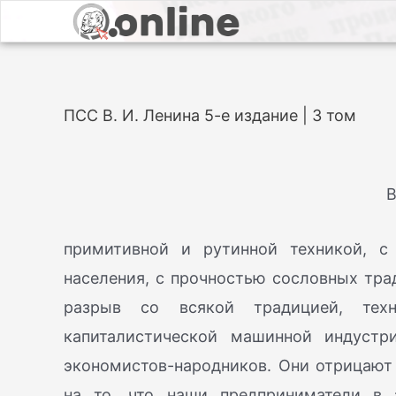
ПСС В. И. Ленина 5-е издание | 3 том
В
примитивной и рутинной техникой, с
населения, с прочностью сословных трад
разрыв со всякой традицией, тех
капиталистической машинной индустр
экономистов-народников. Они отрицают 
на то, что наши предприниматели в 