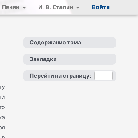
. Ленин
И. В. Сталин
Войти
Содержание тома
Закладки
Перейти на страницу:
ту
ый
то
ка
ая
 в