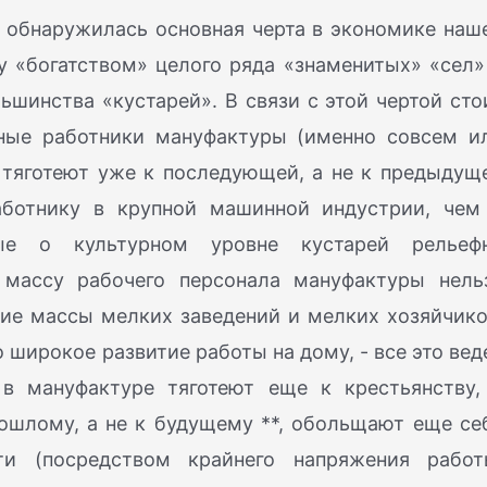
е обнаружилась основная черта в экономике наш
 «богатством» целого ряда «знаменитых» «сел»
шинства «кустарей». В связи с этой чертой сто
чные работники мануфактуры (именно совсем и
 тяготеют уже к последующей, а не к предыдущ
аботнику в крупной машинной индустрии, чем
ные о культурном уровне кустарей рельеф
 массу рабочего персонала мануфактуры нель
ние массы мелких заведений и мелких хозяйчико
 широкое развитие работы на дому, - все это вед
 в мануфактуре тяготеют еще к крестьянству,
ошлому, а не к будущему **, обольщают еще се
и (посредством крайнего напряжения работ