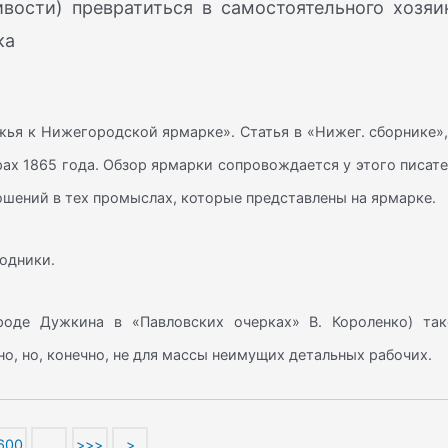
вости) превратиться в самостоятельного хозяи
ка
ья к Нижегородской ярмарке». Статья в «Нижег. сборнике»,
имрах 1865 года. Обзор ярмарки сопровождается у этого писат
шений в тех промыслах, которые представлены на ярмарке.
родники.
роде Дужкина в «Павловских очерках» В. Короленко) так
, но, конечно, не для массы неимущих детальных рабочих.
600
…
>>>
>