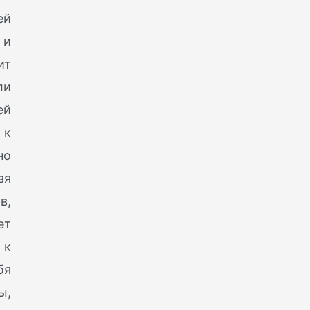
ей
 и
ит
ли
ей
 к
но
зя
в,
ет
 к
бя
ы,