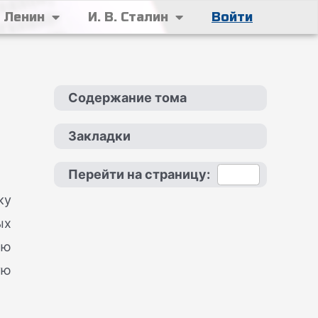
. Ленин
И. В. Сталин
Войти
Содержание тома
Закладки
Перейти на страницу:
ку
ых
ою
ую