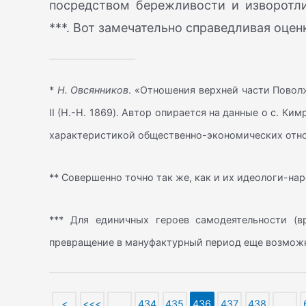
посредством бережливости и изворотли
***. Вот замечательно справедливая оцен
*
Н. Овсянников
. «Отношения верхней части Поволж
II (Н.-Н. 1869). Автор опирается на данные о с. К
характеристикой общественно-экономических отно
** Совершенно точно так же, как и их идеологи-на
*** Для единичных героев самодеятельности (в
превращение в мануфактурный период еще возможно
<
<<<
…
434
435
436
437
438
…