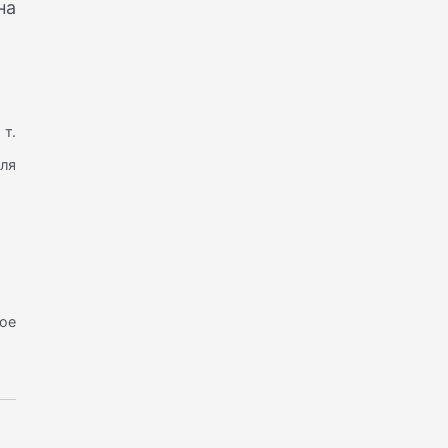
на
 т.
еля
ое