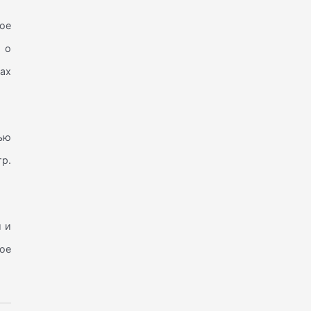
ое
 о
ках
ью
тр.
и и
ое