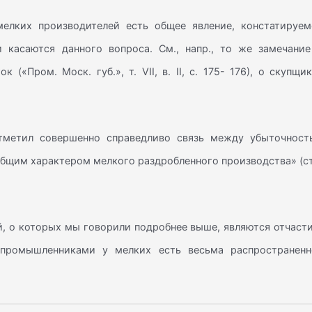
елких производителей есть общее явление, констатируем
и касаются данного вопроса. См., напр., то же замечание
(«Пром. Моск. губ.», т. VII, в. II, с. 175- 176), о скупщи
.
тметил совершенно справедливо связь между убыточност
«общим характером мелкого раздробленного производства» (с
ей, о которых мы говорили подробнее выше, являются отчаст
 промышленниками у мелких есть весьма распространенн