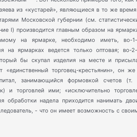
зяева из «кустарей», являющиеся в то же время
тарями Московской губернии (см. статистическ
ние I) производится главным образом на ярмарк
мому на ярмарке, необходимо иметь, во-1-
ля на ярмарках ведется только оптовая; во-2-
оторый бы скупал изделия на месте и присыл
т «единственный торговец-крестьянин», он же
питал, занимающийся формовкой счетов (т. 
к) и торговлей ими; «исключительно торговл
ля обработки надела приходится нанимать дво
следователь, - что он имеет возможность с свои