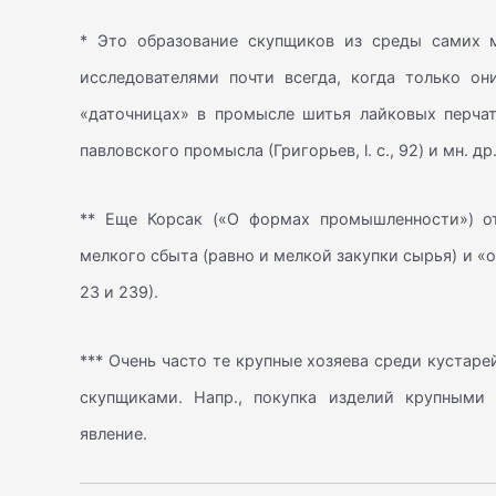
* Это образование скупщиков из среды самих м
исследователями почти всегда, когда только он
«даточницах» в промысле шитья лайковых перчаток 
павловского промысла (Григорьев, l. c., 92) и мн. др
** Еще Корсак («О формах промышленности») о
мелкого сбыта (равно и мелкой закупки сырья) и 
23 и 239).
*** Очень часто те крупные хозяева среди кустар
скупщиками. Напр., покупка изделий крупными
явление.