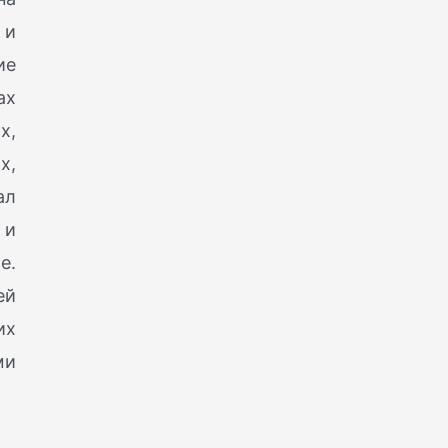
 и
ие
ах
х,
х,
ал
 и
е.
ей
их
ми