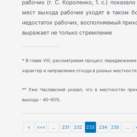
рабочих (г. С. Короленко, 1. c.) показа
мест выхода рабочие уходят в таком бо
недостаток рабочих, восполняемый прихо
выражает не только стремление
* В главе VIII, рассматривая процесс передвижен
характер и направление отхода в разных местностя
** Уже Чаславский указал, что в местностях при
выхода - 40-60%.
<
<<<
…
231
232
233
234
235
…