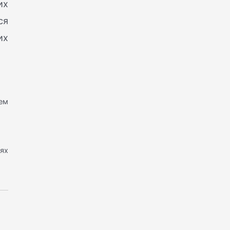
их
ся
их
шем
ях