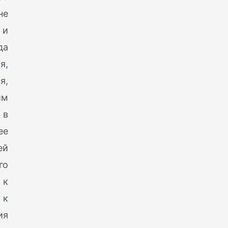
не
 и
да
я,
я,
им
 в
ее
ей
го
 к
 к
ия