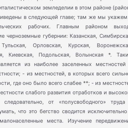
апиталистическом земледелии в этом районе (райо
приведены в следующей главе; там же мы укажем
льческих рабочих. Главным районом выхо
е черноземные губернии: Казанская, Симбирска
 Тульская, Орловская, Курская, Воронежска
ая, Киевская, Подольская, Волынская *. Так
авляется из наиболее заселенных местностей
ности; - из местностей, в которых всего сильн
сти, где оно было всего слабее **; - из местност
естности слабого развития отработков и высоко
, следовательно, от «полусвободного» труда
мать, что это бегство сводится исключительно
малонаселенные места. Изучение передвижен