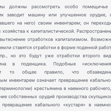
 мы должны рассмотреть особо помещичье
щик заводит машину или улучшенное орудие, 
авшего на него) своим инвентарем; он переходи
 хозяйства к капиталистической. Распространен
вытеснение отработков капитализмом. Возможн
 земли ставятся отработки в форме поденной рабо
р., но это будут уже отработки второго вид
нина в поденщика. Подобные «исключения
ают то общее правило, что обзаведен
ным инвентарем означает превращение кабально
терминологии) крестьянина в наемного рабочего,
ение собственных орудий производства скупщико
 превращение кабального «кустаря» в наемно