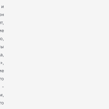
 и
он
т,
ие
о,
ты
а,
»,
ие
го
 -
м,
го