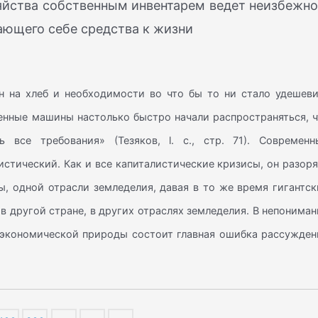
яйства собственным инвентарем ведет неизбежно
ающего себе средства к жизни
н на хлеб и необходимости во что бы то ни стало удешеви
енные машины настолько быстро начали распространяться, ч
 все требования» (Тезяков, l. c., стр. 71). Современн
истический. Как и все капиталистические кризисы, он разор
, одной отрасли земледелия, давая в то же время гигантск
в другой стране, в других отраслях земледелия. В непонима
 экономической природы состоит главная ошибка рассужден