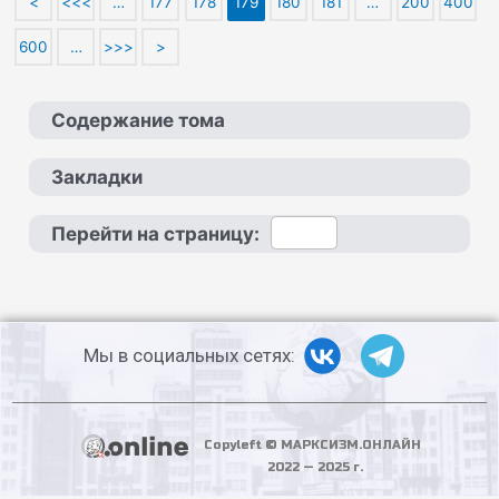
<
<<<
…
177
178
179
180
181
…
200
400
600
…
>>>
>
Содержание тома
Закладки
Перейти на страницу:
Мы в социальных сетях:
Copyleft © МАРКСИЗМ.ОНЛАЙН
2022 — 2025 г.