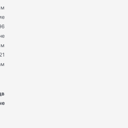
ым
ие
96
не
ым
21
ам
двор голов
чего скота
-