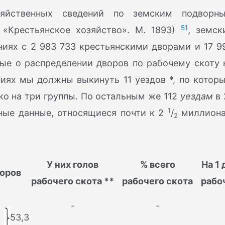
яйственных сведений по земским подворн
51
. «Крестьянское хозяйство». М. 1893)
, земск
ниях с 2 983 733 крестьянскими дворами и 17 9
ные о распределении дворов по рабочему скоту 
ниях мы должны выкинуть 11 уездов *, по котор
ько на три группы. По остальным же 112
уездам
в 
1
ые данные, относящиеся почти к 2
/
миллион
2
У них голов
% всего
На 1 
оров
рабочего скота **
рабочего скота
рабо
-
-
53,3