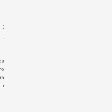
1
2
3,5
1.5
ов
го
та
 в