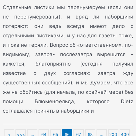
Отдельные листики мы перенумеруем (если они
не перенумерованы), и вряд ли наборщики
потеряют: они ведь всегда имеют дело с
отдельными листиками, и у нас для газеты тоже,
и пока не теряли. Вопрос об «ответственном», по-
видимому, завтра- послезавтра вырешится -
кажется, благоприятно (сегодня получил
известие о двух согласиях: завтра жду
существенных сообщений), и мы думаем, что все
же не обойтись (для начала, по крайней мере) без
помощи Блюменфельда, которого Dietz
соглашался принять в наборщики и
<
<<<
…
64
65
66
67
68
…
200
400