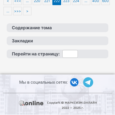
<
<<<
…
220
221
222
223
224
…
400
600
…
>>>
>
Содержание тома
Закладки
Перейти на страницу:
Мы в социальных сетях:
Copyleft © МАРКСИЗМ.ОНЛАЙН
2022 — 2025 г.