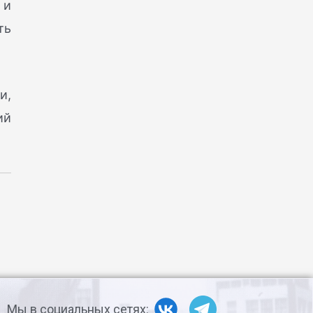
 и
ть
и,
ий
Мы в социальных сетях: