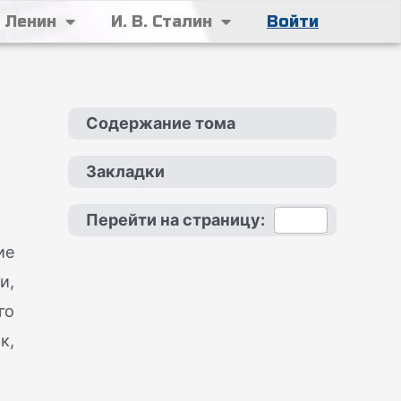
. Ленин
И. В. Сталин
Войти
Содержание тома
Закладки
Перейти на страницу:
ие
и,
го
к,