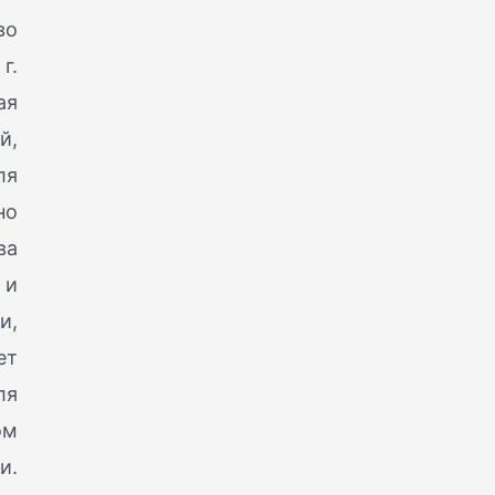
во
г.
ая
й,
ля
но
ва
 и
и,
ет
ля
ом
и.