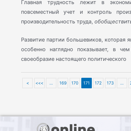
Главная трудность лежит в эконом
повсеместный учет и контроль произ
производительность труда,
обобществит
Развитие партии большевиков, которая я
особенно наглядно показывает, в че
своеобразие настоящего политического
<
<<<
…
169
170
171
172
173
…