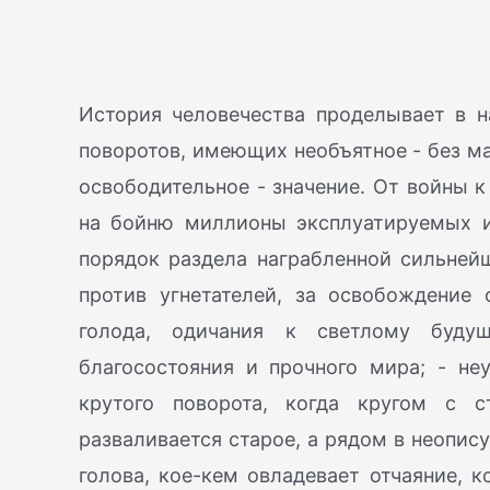
История человечества проделывает в 
поворотов, имеющих необъятное - без м
освободительное - значение. От войны
на бойню миллионы эксплуатируемых и
порядок раздела награбленной сильней
против угнетателей, за освобождение 
голода, одичания к светлому будущ
благосостояния и прочного мира; - не
крутого поворота, когда кругом с
разваливается старое, а рядом в неопис
голова, кое-кем овладевает отчаяние, 