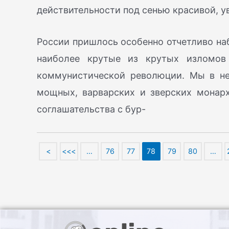
действительности под сенью красивой, у
России пришлось особенно отчетливо на
наиболее крутые из крутых изломов
коммунистической революции. Мы в не
мощных, варварских и зверских монар
соглашательства с бур-
<
<<<
…
76
77
78
79
80
…