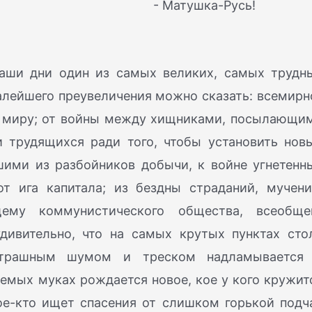
- Матушка-Русь!
наши дни один из самых великих, самых трудн
алейшего преувеличения можно сказать: всемирн
 к миру; от войны между хищниками, посылающи
 трудящихся ради того, чтобы установить нов
шими из разбойников добычи, к войне угнетенн
от ига капитала; из бездны страданий, мучени
ему коммунистического общества, всеобще
удивительно, что на самых крутых пунктах сто
 страшным шумом и треском надламывается
уемых муках рождается новое, кое у кого кружит
кое-кто ищет спасения от слишком горькой подч