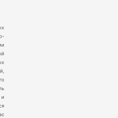
ых
о-
ми
ый
ых
й,
го
ль
 и
ся
ас