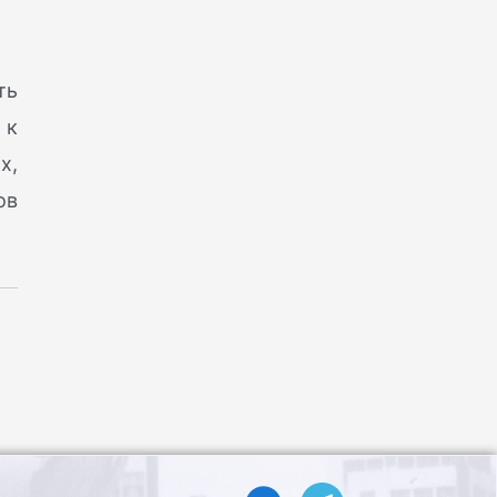
ть
 к
х,
ов