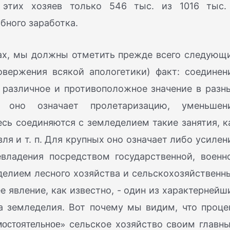
этих хозяев только 546 тыс. из 1016 тыс.
бного заработка.
вах, мы должны отметить прежде всего следующ
вержения всякой апологетики) факт: соединен
 различное и противоположное значение в разн
 оно означает пролетаризацию, уменьшен
сь соединяются с земледелием такие занятия, к
ля и т. п. Для крупных оно означает либо усилен
евладения посредством государственной, военн
еделием лесного хозяйства и сельскохозяйственн
е явление, как известно, - один из характернейш
 земледелия. Вот почему мы видим, что проце
остоятельное»
сельское хозяйство своим главн