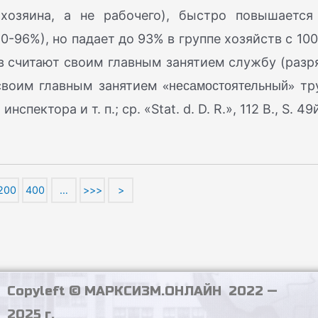
 хозяина, а не рабочего), быстро повышается
-96%), но падает до 93% в группе хозяйств с 100
яев считают своим главным занятием службу (разр
«несамостоятельный»
 своим главным занятием
тр
пектора и т. п.; ср. «Stat. d. D. R.», 112 В., S. 49й
200
400
…
>>>
>
Copyleft © МАРКСИЗМ.ОНЛАЙН 2022 —
2025 г.