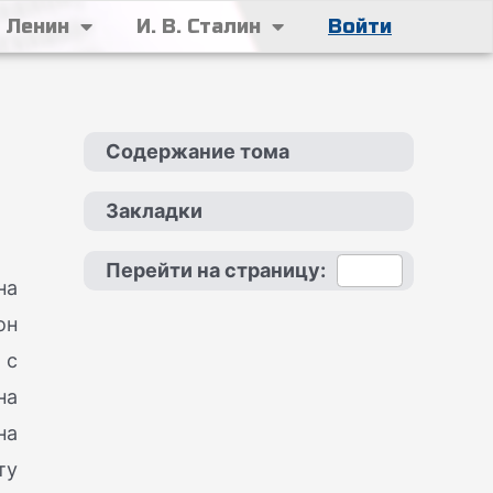
. Ленин
И. В. Сталин
Войти
Содержание тома
Закладки
Перейти на страницу:
на
он
 с
на
на
ту