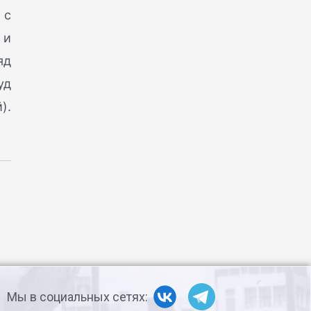
 с
 и
яд
уд
).
Мы в социальных сетях: