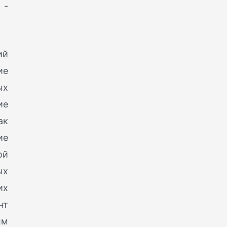
 -
ий
ие
ых
ие
ак
ие
ой
ых
их
нт
ым