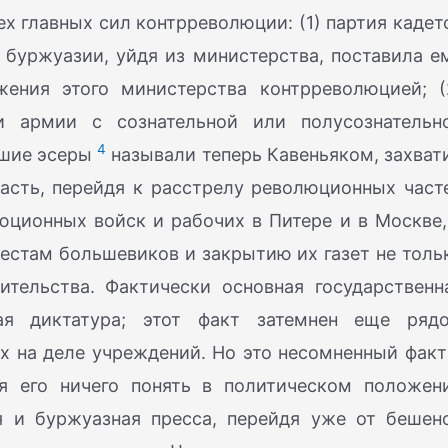
х главных сил контрреволюции: (1) партия кадет
й буржуазии, уйдя из министерства, поставила е
жения этого министерства контрреволюцией; (
 армии с сознательной или полусознательн
4
йшие эсеры
называли теперь Кавеньяком, захват
асть, перейдя к расстрелу революционных част
юционных войск и рабочих в Питере и в Москве,
естам большевиков и закрытию их газет не толь
ительства. Фактически основная государственн
ая диктатура; этот факт затемнен еще ряд
х на деле учреждений. Но это несомненный факт
ия его ничего понять в политическом положен
ая и буржуазная пресса, перейдя уже от бешен