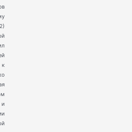
ов
му
2)
ой
ил
ей
 к
ко
ая
ом
 и
ии
ой