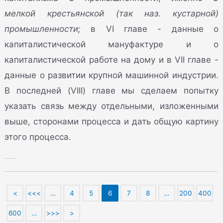
мелкой крестьянской (так наз. кустарной)
промышленности;
в VI главе - данные о
капиталистической мануфактуре и о
капиталистической работе на дому и в VII главе -
данные о развитии крупной машинной индустрии.
В последней (VIII) главе мы сделаем попытку
указать связь между отдельными, изложенными
выше, сторонами процесса и дать общую картину
этого процесса.
<
<<<
…
4
5
6
7
8
…
200
400
600
…
>>>
>