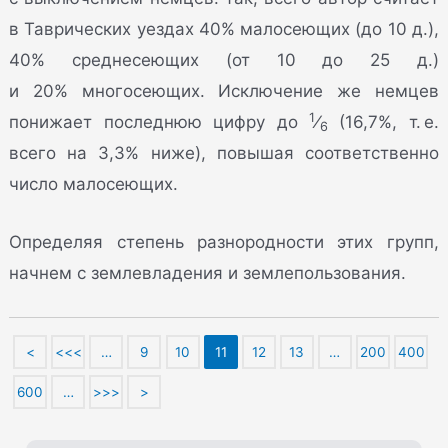
в Таврических уездах 40% малосеющих (до 10 д.),
40% среднесеющих (от 10 до 25 д.)
и 20% многосеющих. Исключение же немцев
1
понижает последнюю цифру до
⁄
(16,7%, т. е.
6
всего на 3,3% ниже), повышая соответственно
число малосеющих.
Определяя степень разнородности этих групп,
начнем с землевладения и землепользования.
<
<<<
…
9
10
11
12
13
…
200
400
600
…
>>>
>