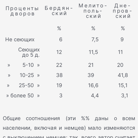
Мелито-
Дне-
Бердян-
Проценты
поль-
пров-
ский
дворов
ский
ский
%
%
%
Не сеющих
6
7,5
9
Сеющих
12
11,5
11
до 5 д.
» 5-10 »
22
21
20
» 10-25 »
38
39
41,8
» 25-50 »
19
16,6
15,1
» более 50 »
3
4,4
3,1
Общие соотношения (эти %% даны о всем
населении, включая и немцев) мало изменяются
с выключением немцев: так, всего автор считает