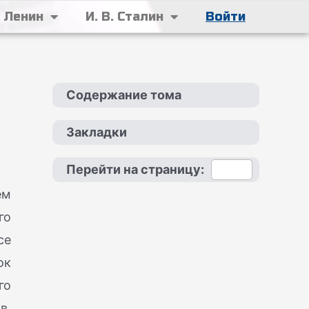
. Ленин
И. В. Сталин
Войти
Содержание тома
Закладки
Перейти на страницу:
ем
го
се
ок
го
в,