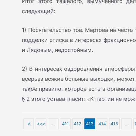
Итог этого тяжелого, вымученного де
следующий:
1) Посягательство тов. Мартова на честь
подделки списка в интересах фракционно
и Лядовым, недостойным.
2) В интересах оздоровления атмосферы 
всерьез всякие больные выходки, может 
такое правило, которое есть в организа
§ 2 этого устава гласит: «К партии не м
<
<<<
…
411
412
413
414
415
…