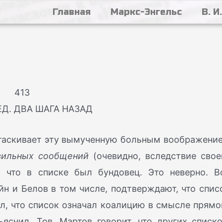
Главная
Маркс-Энгельс
В. И
413
ЕД. ДВА ШАГА НАЗАД
вытаскивает эту вымученную больным воображени
вильных сообщений
(очевидно, вследствие свое
, что в списке был бундовец. Это неверно. В
ейн и Белов в том числе, подтверждают, что спис
ил, что список означал коалицию в смысле прямо
яснил. Тов. Мартов говорит, что других списко