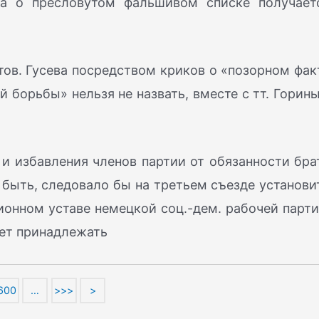
ла о пресловутом фальшивом списке получает
 тов. Гусева посредством криков о «позорном фак
й борьбы» нельзя не назвать, вместе с тт. Горин
и избавления членов партии от обязанности бра
быть, следовало бы на третьем съезде установи
ционном уставе немецкой соц.-дем. рабочей парти
ожет принадлежать
600
…
>>>
>