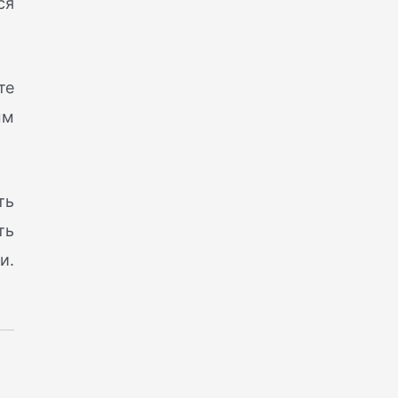
ся
те
ым
ть
ть
и.