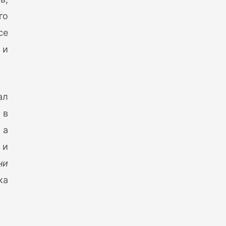
го
се
 и
ал
 в
 а
 и
ни
ка