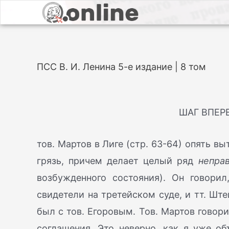
ПСС В. И. Ленина 5-е издание | 8 том
ШАГ ВПЕР
тов. Мартов в Лиге (стр. 63-64) опять 
грязь, причем делает целый ряд
непра
возбужденного состояния). Он говорил
свидетели на третейском суде, и тт. Шт
был с тов. Егоровым. Тов. Мартов говор
соглашения. Это неверно, как я уже объ