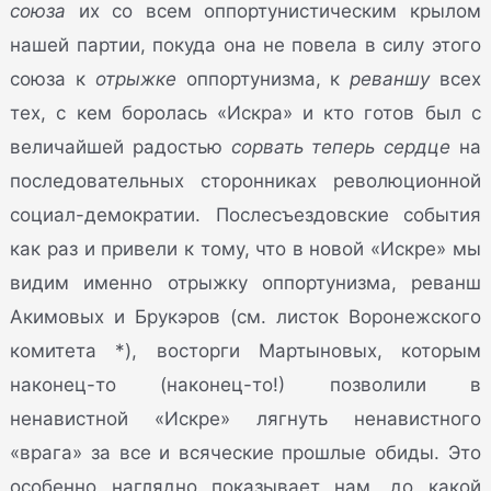
союза
их со всем оппортунистическим крылом
нашей партии, покуда она не повела в силу этого
союза к
отрыжке
оппортунизма, к
реваншу
всех
тех, с кем боролась «Искра» и кто готов был с
величайшей радостью
сорвать теперь сердце
на
последовательных сторонниках революционной
социал-демократии. Послесъездовские события
как раз и привели к тому, что в новой «Искре» мы
видим именно отрыжку оппортунизма, реванш
Акимовых и Брукэров (см. листок Воронежского
комитета *), восторги Мартыновых, которым
наконец-то (наконец-то!) позволили в
ненавистной «Искре» лягнуть ненавистного
«врага» за все и всяческие прошлые обиды. Это
особенно наглядно показывает нам, до какой