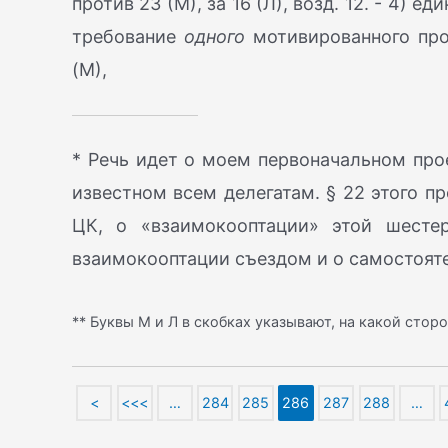
против 23 (М), за 16 (Л), возд. 12. - 4) еди
требование
одного
мотивированного прот
(М),
* Речь идет о моем первоначальном прое
известном всем делегатам. § 22 этого п
ЦК, о «взаимокооптации» этой шест
взаимокооптации съездом и о самостоят
** Буквы M и Л в скобках указывают, на какой сторо
<
<<<
…
284
285
286
287
288
…