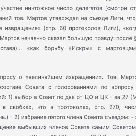
участие ничтожное число делегатов (смотри ст
аний тов. Мартов утверждал на съезде Лиги, что
 извращение» (стр. 60 протоколов Лиги), «ког
. Мартов нечаянно сказал большую правду: после §
тава)... «как борьбу «Искры» с мартовцам
просу о «величайшем извращении». Тов. Март
 составе Совета с голосованиями по вопросу
й: 1) выбор в Совет по два от ЦО и ЦК - за 27 (М
 в скобках, что в протоколах, стр. 270, чис
.) - 2) избрание пятого члена Совета съездом: - 
амещение выбывших членов Совета самим Советом