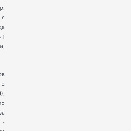
р.
 я
да
 1
и,
ов
 о
),
ло
за
 -