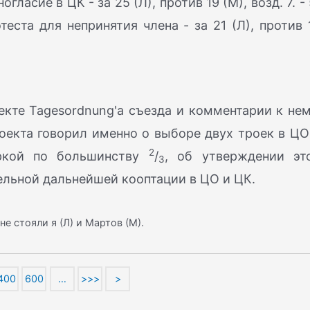
ногласие в ЦК - за 25 (Л), против 19 (М), возд. 7. - 
еста для непринятия члена - за 21 (Л), против 
кте Tagesordnung'a съезда и комментарии к нем
роекта говорил именно о выборе двух троек в ЦО
2
еркой по большинству
/
, об утверждении эт
3
ельной дальнейшей кооптации в ЦО и ЦК.
не стояли я (Л) и Мартов (М).
400
600
…
>>>
>