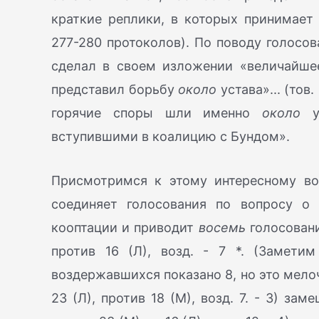
краткие реплики, в которых принимает 
277-280 протоколов). По поводу голосов
сделал в своем изложении «величайшее
представил борьбу
около
устава»... (тов
горячие споры шли именно
около
ус
вступившими в коалицию с Бундом».
Присмотримся к этому интересному во
соединяет голосования по вопросу о
кооптации и приводит
восемь
голосовани
против 16 (Л), возд. - 7 *. (Заметим
воздержавшихся показано 8, но это мелочь
23 (Л), против 18 (М), возд. 7. - 3) з