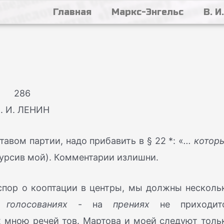
Главная
Маркс-Энгельс
В. И
286
. И. ЛЕНИН
авом партии, надо прибавить в § 22 *: «
... котор
курсив мой). Комментарии излишни.
спор о кооптации в центры, мы должны несколь
да
голосованиях
- на
прениях
не приходит
х мною речей тов. Мартова и моей следуют толь