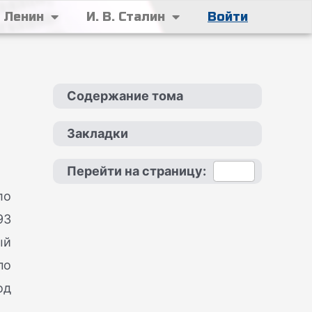
. Ленин
И. В. Сталин
Войти
Содержание тома
Закладки
Перейти на страницу:
ло
93
ый
по
од