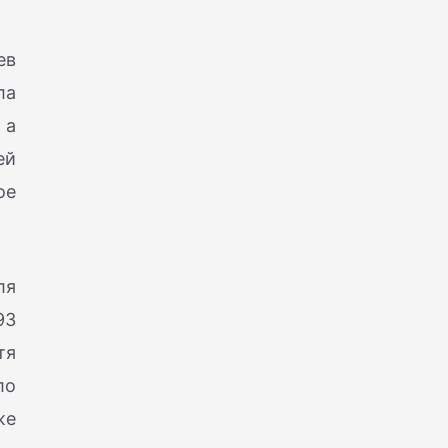
ев
ла
 а
ей
ое
ля
93
тя
ло
же