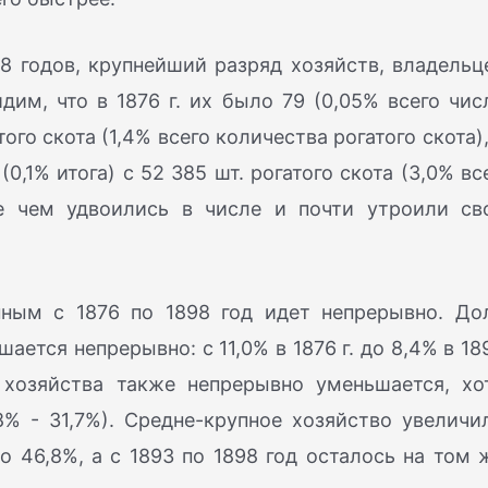
8 годов, крупнейший разряд хозяйств, владельц
идим, что в 1876 г. их было 79 (0,05% всего чис
ого скота (1,4% всего количества рогатого скота),
(0,1% итога) с 52 385 шт. рогатого скота (3,0% вс
е чем удвоились в числе и почти утроили св
пным с 1876 по 1898 год идет непрерывно. До
ется непрерывно: с 11,0% в 1876 г. до 8,4% в 18
о хозяйства также непрерывно уменьшается, хо
8% - 31,7%). Средне-крупное хозяйство увеличи
о 46,8%, а с 1893 по 1898 год осталось на том 