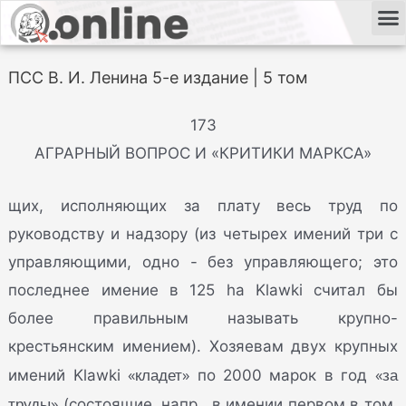
ПСС В. И. Ленина 5-е издание | 5 том
173
АГРАРНЫЙ ВОПРОС И «КРИТИКИ МАРКСА»
щих, исполняющих за плату весь труд по
руководству и надзору (из четырех имений три с
управляющими, одно - без управляющего; это
последнее имение в 125 ha Klawki считал бы
более правильным называть крупно-
крестьянским имением). Хозяевам двух крупных
«кладет»
«за
имений Klawki
по 2000 марок в год
труды»
(состоящие, напр., в имении первом в том,