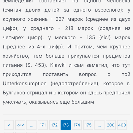
земледелия составляет на одного человека
(считая двоих детей за одного взрослого): у
крупного хозяина - 227 марок (среднее из двух
цифр), у среднего - 218 марок (среднее из
четырех цифр), у мелкого - 135 (sic!) марок
(среднее из 4-х цифр). И притом, чем крупнее
хозяйство, тем больше прикупается предметов
питания (S. 453). Klawki и сам заметил, что тут
приходится поставить вопрос о той
Unterkonsumption (недопотребление), которое г.
Булгаков отрицал и о котором он здесь предпочел
умолчать
, оказываясь еще большим
<
<<<
…
171
172
173
174
175
…
200
400