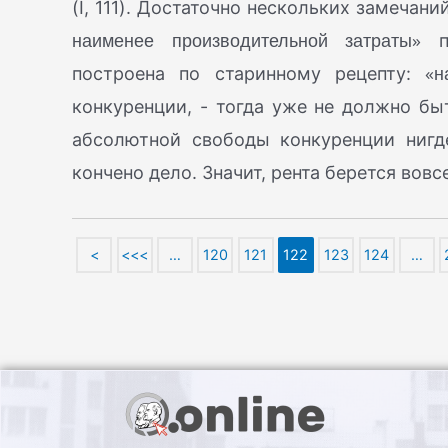
(I, 111). Достаточно нескольких замечан
наименее производительной затраты»
пр
«н
построена по старинному рецепту:
конкуренции, - тогда уже не должно бы
абсолютной свободы конкуренции нигде
кончено дело. Значит, рента берется вовс
<
<<<
…
120
121
122
123
124
…