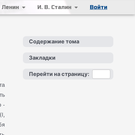
. Ленин
И. В. Сталин
Войти
Содержание тома
Закладки
Перейти на страницу:
та
ть
 -
I,
бя
ть