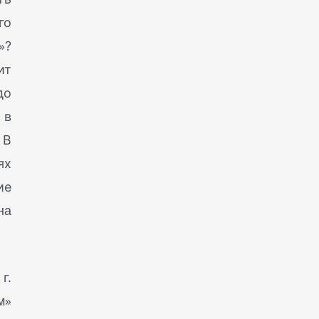
го
»
?
ит
до
 в
 В
ях
ие
на
г.
м»