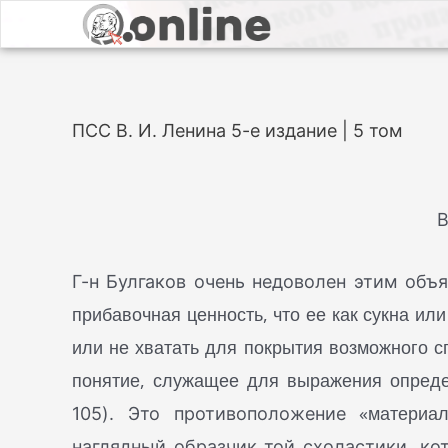
ПСС В. И. Ленина 5-е издание | 5 том
В
Г-н Булгаков очень недоволен этим объ
прибавочная ценность, что ее как сукна или
или не хватать для покрытия возможного сп
понятие, служащее для выражения опреде
«материа
105). Это противоположение
наглядный образчик той схоластики, ко