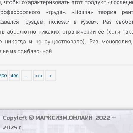
«последн
ий, чтобы охарактеризовать этот продукт
«труда»
«Новая»
офессорского
.
теория рен
азвался груздем, полезай в кузов»
. Раз свобо
ть абсолютно никаких ограничений ее (хотя так
 никогда и не существовало). Раз монополия,
е не из прибавочной
200
400
…
>>>
>
Copyleft © МАРКСИЗМ.ОНЛАЙН 2022 —
2025 г.