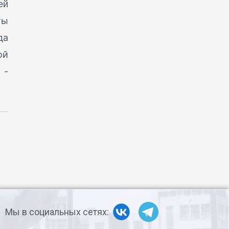
ей
ты
да
ой
 -
Мы в социальных сетях: