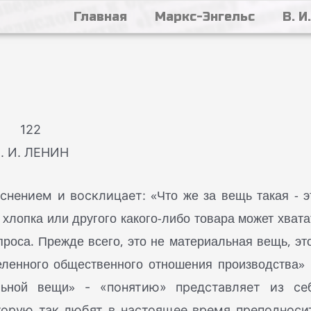
Главная
Маркс-Энгельс
В. И
122
. И. ЛЕНИН
«Что же за вещь такая - э
яснением и восклицает:
 хлопка или другого какого-либо товара может хвата
роса. Прежде всего, это не материальная вещь, это
ленного общественного отношения производства»
(
льной вещи»
- «понятию» представляет из се
торую так любят в настоящее время преподноси