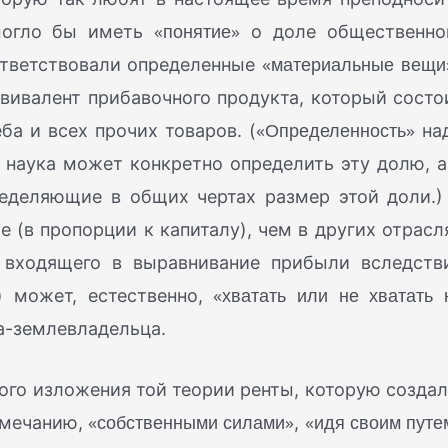
«понятие»
 могло бы иметь
о доле общественно
«материальные вещи
ответствовали определенные
вивалент прибавочного продукта, который состо
«Определенность»
ба и всех прочих товаров. (
на
о наука может конкретно определить эту долю, а
ределяющие в общих чертах размер этой доли.)
(в пропорции к капиталу), чем в других отрасл
 входящего в выравнивание прибыли вследств
«хватать или не хватать 
 может, естественно,
а-землевладельца.
го изложения той теории ренты, которую создал 
«собственными силами»
«идя своим путе
амечанию,
,