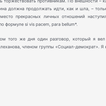
ать торжествовать противникам. По внешности – к
ина должна продолжать идти, как и шла, – толь
 вместо прекрасных личных отношений наступи
 формуле si vis pacem, para bellum*.
ом того же дня один разговор, который я вел
еханова, членом группы «Социал-демократ». Я 