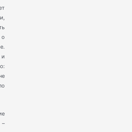
ет
и,
ть
 о
е.
 и
о:
не
по
ие
 –