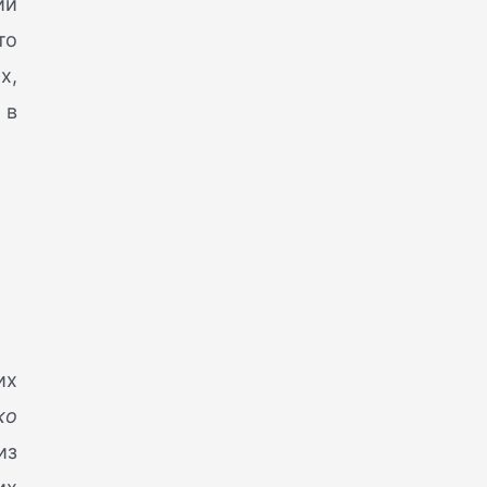
ий
то
х,
 в
их
ко
из