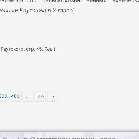
вляется рост сельскохозяйственных техническ
енный Каутским в X главе
).
у Каутского, стр. 45.
Ред.
).
200
400
…
>>>
>