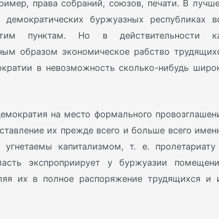
ример, права собраний, союзов, печати. В лучш
 демократических буржуазных республиках в
этим пунктам. Но в действительности к
вным образом экономическое рабство трудящих
ократии в невозможность сколько-нибудь широ
демократия на место формального провозглашен
ставление их прежде всего и больше всего имен
 угнетаемы капитализмом, т. е. пролетариату
власть экспроприирует у буржуазии помещени
вляя их в полное распоряжение трудящихся и 