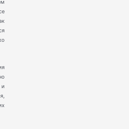
ем
се
ак
ся
ко
ия
но
 и
я,
их