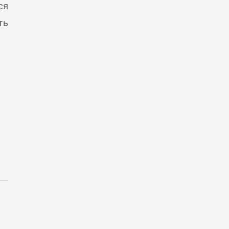
ся
ть