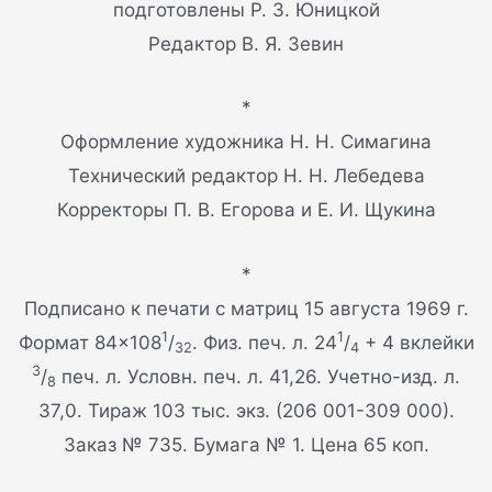
подготовлены Р. 3. Юницкой
Редактор В. Я. Зевин
*
Оформление художника Н. Н. Симагина
Технический редактор Н. Н. Лебедева
Корректоры П. В. Егорова и Е. И. Щукина
*
Подписано к печати с матриц 15 августа 1969 г.
1
1
Формат 84×108
/
. Физ. печ. л. 24
/
+ 4 вклейки
32
4
3
/
печ. л. Условн. печ. л. 41,26. Учетно-изд. л.
8
37,0. Тираж 103 тыс. экз. (206 001-309 000).
Заказ № 735. Бумага № 1. Цена 65 коп.