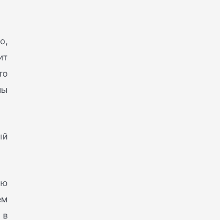
о,
ит
то
ны
ый
лю
ем
 в