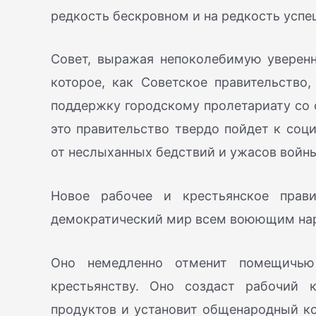
редкость бескровном и на редкость успе
Совет, выражая непоколебимую уверенно
которое, как Советское правительство
поддержку городскому пролетариату со 
это правительство твердо пойдет к соц
от неслыханных бедствий и ужасов войн
Новое рабочее и крестьянское прави
демократический мир всем воюющим на
Оно немедленно отменит помещичью
крестьянству. Оно создаст рабочий 
продуктов и установит общенародный ко