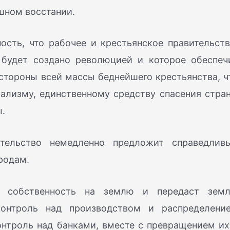
шном восстании.
сть, что рабочее и крестьянское правительств
, будет создано революцией и которое обеспеч
стороны всей массы беднейшего крестьянства, ч
иализму, единственному средству спасения стра
ы.
тельство немедленно предложит справедлив
родам.
 собственность на землю и передаст зем
контроль над производством и распределени
нтроль над банками, вместе с превращением их