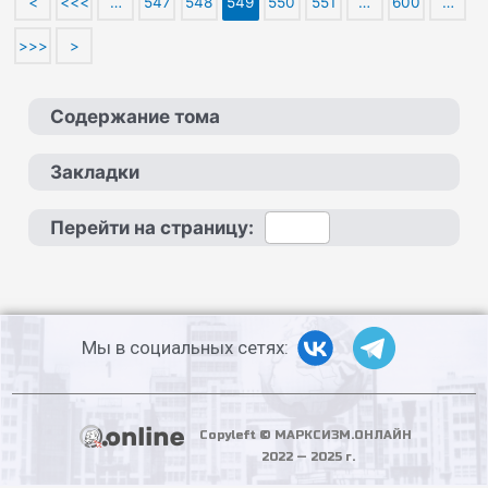
<
<<<
…
547
548
549
550
551
…
600
…
>>>
>
Содержание тома
Закладки
Перейти на страницу:
Мы в социальных сетях:
Copyleft © МАРКСИЗМ.ОНЛАЙН
2022 — 2025 г.