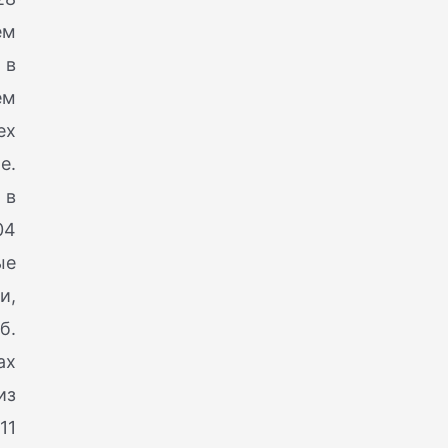
ем
 в
ем
ех
е.
 в
04
ые
и,
б.
ах
из
11