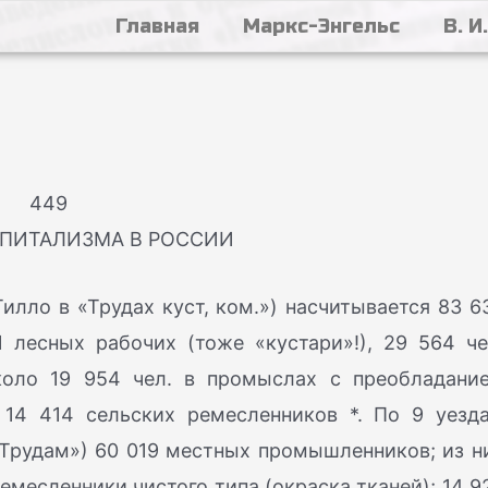
Главная
Маркс-Энгельс
В. И
449
АПИТАЛИЗМА В РОССИИ
Тилло в «Трудах куст, ком.») насчитывается 83 6
 лесных рабочих (тоже «кустари»!), 29 564 че
коло 19 954 чел. в промыслах с преобладани
 14 414 сельских ремесленников *. По 9 уезд
«Трудам») 60 019 местных промышленников; из н
емесленники чистого типа (окраска тканей); 14 9