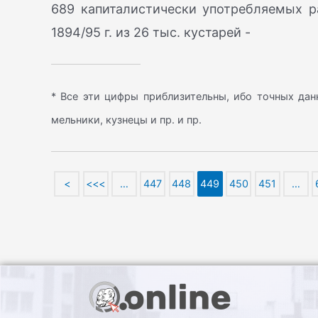
689 капиталистически употребляемых р
1894/95 г. из 26 тыс. кустарей -
* Все эти цифры приблизительны, ибо точных дан
мельники, кузнецы и пр. и пр.
<
<<<
…
447
448
449
450
451
…