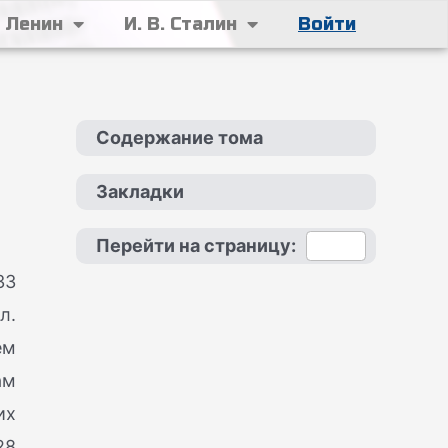
. Ленин
И. В. Сталин
Войти
Содержание тома
Закладки
Перейти на страницу:
33
л.
ем
ам
их
28