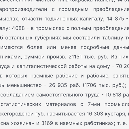
варопроизводители с громадным преобладани
мыслах, отчасти подчиненных капиталу; 14 875 -
алу; 4088 - в промыслах с полным преобладани
об остальных губерниях мы составили таблицу т
 имеются более или менее подробные данны
никами, суммой произв. 21151 тыс. руб. Из них
уда и капиталистической работы на дому - 70 2
, в которых наемные рабочие и рабочие, занят
 меньшинство - 26 935 раб. (1706 тыс. руб.); 
еобладанием самостоятельного труда - 10 818 ра
-статистических материалов о 7-ми промысл
жегородской губ. насчитывается 16 303 кустаря, 
«на хозяина» и 3169 в наемных работниках; т. е. 