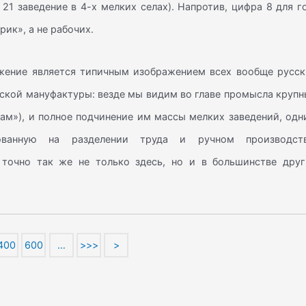
и 21 заведение в 4-х мелких селах). Напротив, цифра 8 для г
ик», а не рабочих.
ажение является типичным изображением всех вообще русск
ской мануфактуры: везде мы видим во главе промысла крупн
ам»), и полное подчинение им массы мелких заведений, одн
нованную на разделении труда и ручном производств
 точно так же не только здесь, но и в большинстве друг
400
600
…
>>>
>