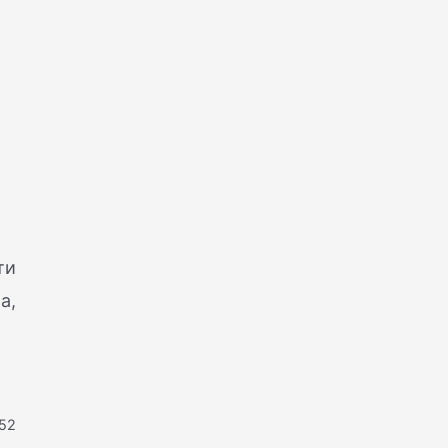
ти
а,
(52