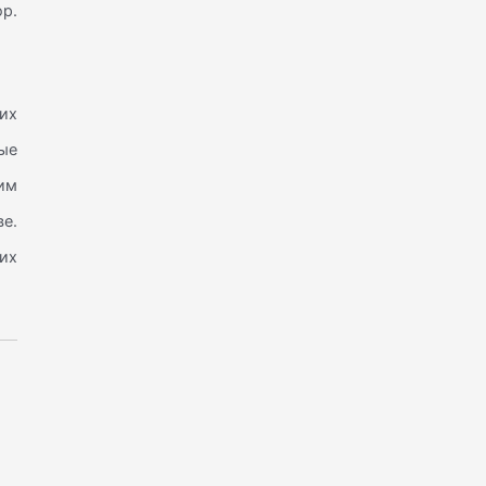
ор.
их
ые
им
е.
их