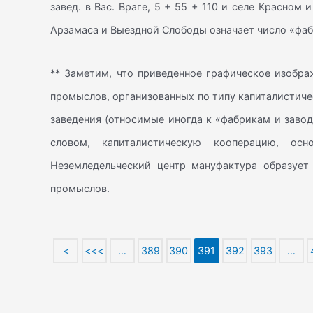
завед. в Вас. Враге, 5 + 55 + 110 и селе Красном 
Арзамаса и Выездной Слободы означает число «фабр
** Заметим, что приведенное графическое изобр
промыслов, организованных по типу капиталистиче
заведения (относимые иногда к «фабрикам и завод
словом, капиталистическую кооперацию, ос
Неземледельческий центр мануфактура образует
промыслов.
<
<<<
…
389
390
391
392
393
…