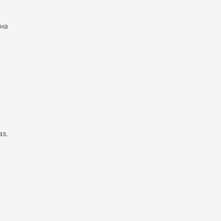
(на
з.