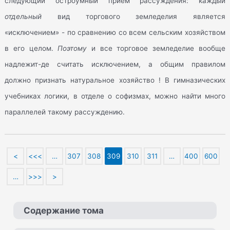
следующий остроумный прием рассуждения: каждый
отдельный
вид торгового земледелия является
«исключением» - по сравнению со всем сельским хозяйством
в его целом.
Поэтому
и все торговое земледелие вообще
надлежит-де считать исключением, а общим правилом
должно признать натуральное хозяйство ! В гимназических
учебниках логики, в отделе о софизмах, можно найти много
параллелей такому рассуждению.
<
<<<
…
307
308
309
310
311
…
400
600
…
>>>
>
Содержание тома