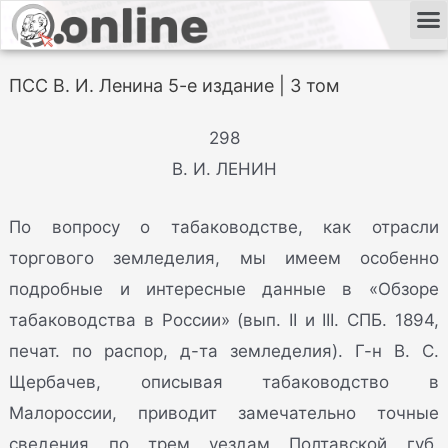
ПСС В. И. Ленина 5-е издание | 3 том
298
В. И. ЛЕНИН
По вопросу о табаководстве, как отрасли
торгового земледелия, мы имеем особенно
подробные и интересные данные в «Обзоре
табаководства в России» (вып. II и III. СПБ. 1894,
печат. по распор, д-та земледелия). Г-н В. С.
Щербачев, описывая табаководство в
Малороссии, приводит замечательно точные
сведения по трем уездам Полтавской губ.