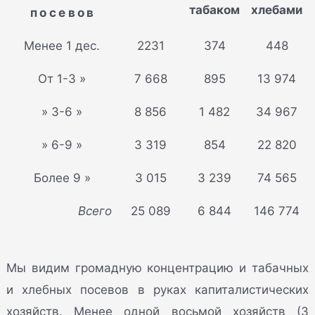
табаком
хлебами
посевов
Менее 1 дес.
2231
374
448
От 1-3 »
7 668
895
13 974
» 3-6 »
8 856
1 482
34 967
» 6-9 »
3 319
854
22 820
Более 9 »
3 015
3 239
74 565
Всего
25 089
6 844
146 774
Мы видим громадную концентрацию и табачных
и хлебных посевов в руках капиталистических
хозяйств. Менее одной восьмой хозяйств (3