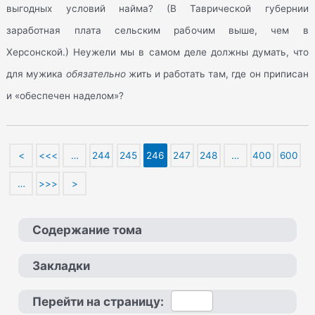
выгодных условий найма? (В Таврической губернии
заработная плата сельским рабочим выше, чем в
Херсонской.) Неужели мы в самом деле должны думать, что
для мужика
обязательно
жить и работать там, где он приписан
и «обеспечен наделом»?
<
<<<
…
244
245
246
247
248
…
400
600
…
>>>
>
Содержание тома
Закладки
Перейти на страницу: