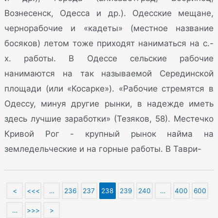
Вознесенск, Одесса и др.). Одесские мещане,
чернорабочие и «кадеты» (местное название
босяков) летом тоже приходят наниматься на с.-
х. работы. В Одессе сельские рабочие
нанимаются на так называемой Серединской
площади (или «Косарке»). «Рабочие стремятся в
Одессу, минуя другие рынки, в надежде иметь
здесь лучшие заработки» (Тезяков, 58). Местечко
Кривой Рог - крупный рынок найма на
земледельческие и на горные работы. В Таври-
<
<<<
…
236
237
238
239
240
…
400
600
…
>>>
>