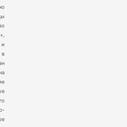
но
цы
во
»,
 и
 в
ан
на
ие
же
го
о-
ое