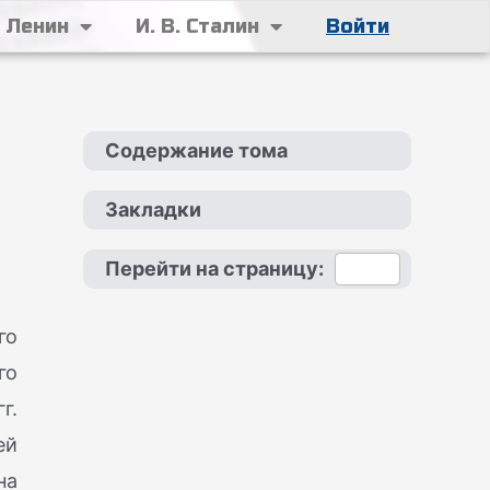
. Ленин
И. В. Сталин
Войти
Содержание тома
Закладки
Перейти на страницу:
го
го
г.
ей
на