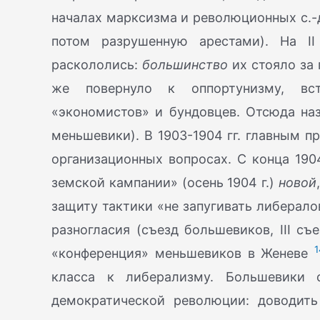
началах марксизма и революционных с.-д.
потом разрушенную арестами). На I
раскололись:
большинство
их стояло за
же повернуло к оппортунизму, вс
«экономистов» и бундовцев. Отсюда на
меньшевики). В 1903-1904 гг. главным 
организационных вопросах. С конца 1904
земской кампании» (осень 1904 г.)
новой
защиту тактики «не запугивать либерал
разногласия (съезд большевиков, III с
1
«конференция» меньшевиков в Женеве
класса к либерализму. Большевики 
демократической революции: доводить