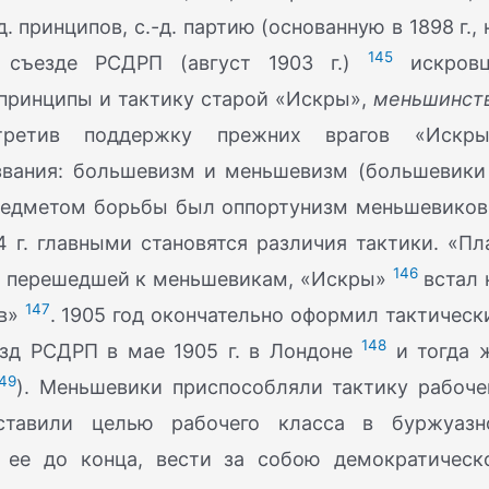
 принципов, с.-д. партию (основанную в 1898 г., 
145
I съезде РСДРП (август 1903 г.)
искров
 принципы и тактику старой «Искры»,
меньшинст
третив поддержку прежних врагов «Искры
звания: большевизм и меньшевизм (большевики
предметом борьбы был оппортунизм меньшевиков
 г. главными становятся различия тактики. «Пл
146
, перешедшей к меньшевикам, «Искры»
встал 
147
ов»
. 1905 год окончательно оформил тактическ
148
ъезд РСДРП в мае 1905 г. в Лондоне
и тогда 
49
). Меньшевики приспособляли тактику рабоче
ставили целью рабочего класса в буржуазн
 ее до конца, вести за собою демократическ