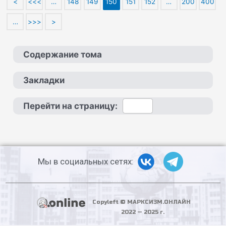
<
<<<
…
148
149
150
151
152
…
200
400
…
>>>
>
Содержание тома
Закладки
Перейти на страницу:
Мы в социальных сетях:
Copyleft © МАРКСИЗМ.ОНЛАЙН
2022 — 2025 г.