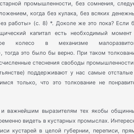
старной промышленности, без сомнения, следу
ложением, когда без кулака, без всяких денежн
ез работы» (с. 8) *. Доколе же это пока? Если 
вщический капитал есть необходимый момент
имое колесо в механизме малоразвито
, тогда это было бы верно. При таком толкован
бесчисленные стеснения свободы промышленности
тьянстве) поддерживают у нас самые отсталые
мся только, что это толкование не понравит
 и важнейшим выразителям тех якобы общинн
ременно видеть в кустарных промыслах. Интерес
иси кустарей в целой губернии, переписи, пря