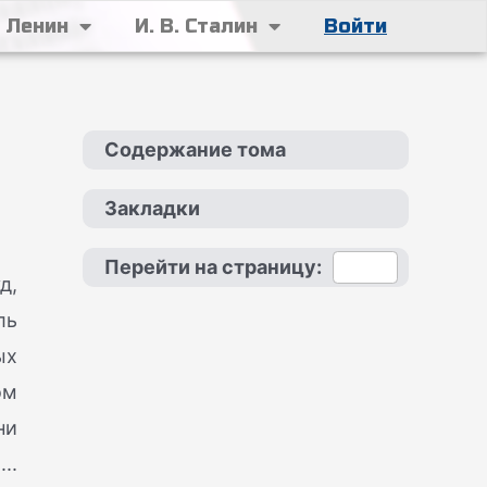
. Ленин
И. В. Сталин
Войти
Содержание тома
Закладки
Перейти на страницу:
д,
ль
ых
ом
ни
..