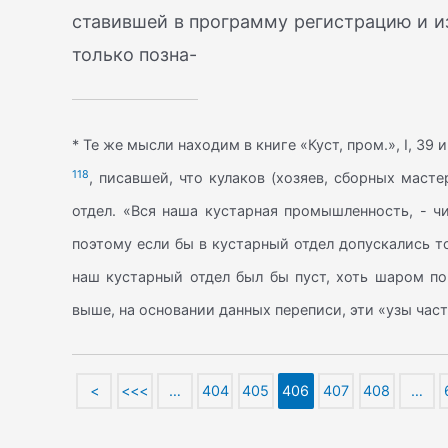
ставившей в программу регистрацию и изу
только позна-
* Те же мысли находим в книге «Куст, пром.», I, 39
118
, писавшей, что кулаков (хозяев, сборных маст
отдел. «Вся наша кустарная промышленность, - чи
поэтому если бы в кустарный отдел допускались т
наш кустарный отдел был бы пуст, хоть шаром по
выше, на основании данных переписи, эти «узы час
<
<<<
…
404
405
406
407
408
…