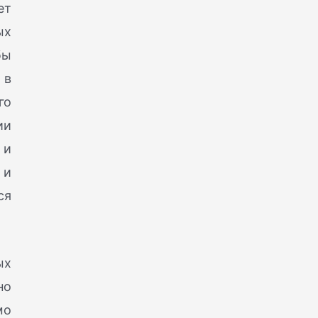
ет
ых
бы
 в
го
ии
 и
 и
ся
ых
но
мо