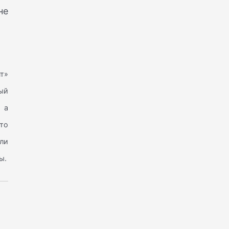
не
нт»
ный
, а
 то
ли
ы.