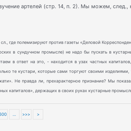
чение артелей (стр. 14, п. 2). Мы можем, след., 
 и сл., где полемизируют против газеты «Деловой Корреспонде
ерских в сундучном промысле) не надо бы пускать в кустар
таем в ответ на это, - находится в узах частных капиталов
олько те кустари, которые сами торгуют своими изделиями,
кати». Не правда ли, прехарактерное признание? Мы показа
тных капиталов», держащих в своих руках кустарные промысл
600
…
>>>
>