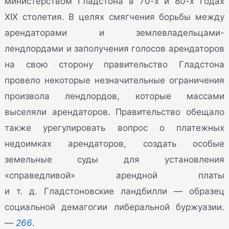
министерством Гладстона в 70-х и 80-х годах
XIX столетия. В целях смягчения борьбы между
арендаторами и землевладельцами-
лендлордами и заполучения голосов арендаторов
на свою сторону правительство Гладстона
провело некоторые незначительные ограничения
произвола лендлордов, которые массами
выселяли арендаторов. Правительство обещало
также урегулировать вопрос о платежных
недоимках арендаторов, создать особые
земельные суды для установления
«справедливой» арендной платы
и т. д. Гладстоновские ландбилли — образец
социальной демагогии либеральной буржуазии.
—
266
.