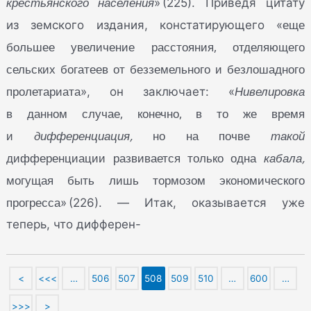
крестьянского населения
» (225). Приведя цитату
еще
из земского издания, констатирующего «
большее увеличение расстояния, отделяющего
сельских богатеев от безземельного и безлошадного
пролетариата
Нивелировка
», он заключает: «
в данном случае, конечно, в то же время
и
дифференциация,
но на почве
такой
дифференциации развивается только одна
кабала,
могущая быть лишь тормозом экономического
прогресса
» (226). — Итак, оказывается уже
теперь, что дифферен-
<
<<<
…
506
507
508
509
510
…
600
…
>>>
>